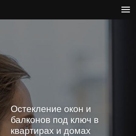
Остекление окон и
балконов под ключ в
квартирах и домах